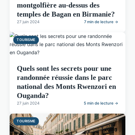
montgolfière au-dessus des
temples de Bagan en Birmanie?
27 juin 2024
7 min de lecture →
TOURISME
Quels sont les secrets pour une
randonnée réussie dans le parc
national des Monts Rwenzori en
Ouganda?
27 juin 2024
5 min de lecture →
TOURISME