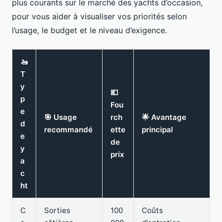
plus courants sur le marché des yachts d’occasion,
pour vous aider à visualiser vos priorités selon
l’usage, le budget et le niveau d’exigence.
🚤
T
y
💶
p
Fou
e
🎯 Usage
rch
🌟 Avantage
d
recommandé
ette
principal
e
de
y
prix
a
c
ht
C
Sorties
100
Coûts