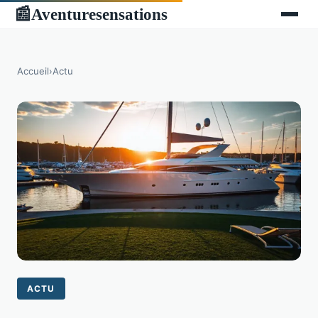
Aventuresensations
📰
Accueil
›
Actu
ACTU