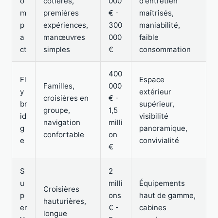
o
côtières,
000
d'entretien
m
premières
€ -
maîtrisés,
p
expériences,
300
maniabilité,
a
manœuvres
000
faible
ct
simples
€
consommation
400
Fl
Espace
Familles,
000
y
extérieur
croisières en
€ -
br
supérieur,
groupe,
1,5
id
visibilité
navigation
milli
g
panoramique,
confortable
on
e
convivialité
€
S
2
u
milli
Équipements
Croisières
p
ons
haut de gamme,
hauturières,
er
€ -
cabines
longue