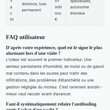
Y
5+
spacieuses,
distance, luxe
a
milli
autonomie
permanent
c
ons
étendue
ht
€
FAQ utilisateur
D'après votre expérience, quel est le signe le plus
alarmant lors d'une visite ?
L'odeur est souvent le premier indicateur. Une
senteur persistante d’humidité, de moisi ou de gasoil
mal contenu dans les soutes peut trahir des
infiltrations, des problèmes d’étanchéité ou une
gestion négligée du moteur. C’est rarement anodin -
mieux vaut reculer avant d’avancer.
Faut-il systématiquement refaire l'antifouling
après l'achat d'un yacht ?