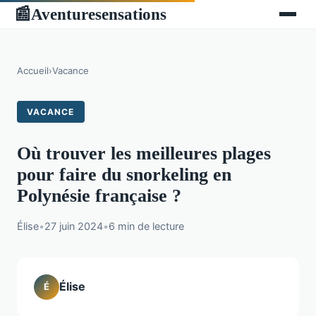
Aventuresensations
📰
Accueil
›
Vacance
VACANCE
Où trouver les meilleures plages
pour faire du snorkeling en
Polynésie française ?
Élise
•
27 juin 2024
•
6 min de lecture
Élise
É